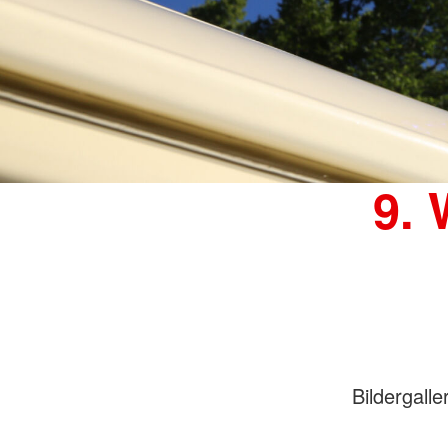
Motorrad (KRAD)
All-Terrain-Vehicle (
Historische Fahrzeu
9. 
Bildergalle