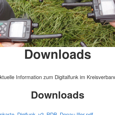
ATV)
ge
Downloads
aktuelle Information zum Digitalfunk im Kreisverb
Downloads
nkarte_Digifunk_v2_RDB_Donau-Iller.pdf