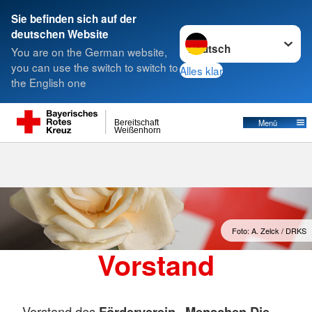
Sie befinden sich auf der
Sprache wechseln zu
deutschen Website
Suche
You are on the German website,
you can use the switch to switch to
Alles klar
the English one
Vorstand
Menü
Bereitschaft
Weißenhorn
Foto: A. Zelck / DRKS
Vorstand
Vorstand des
Förderverein „Menschen Die