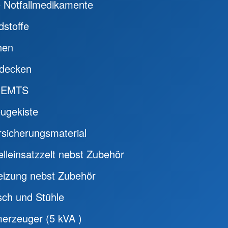
e Notfallmedikamente
dstoffe
nen
decken
 EMTS
ugekiste
rsicherungsmaterial
lleinsatzzelt nebst Zubehör
eizung nebst Zubehör
sch und Stühle
merzeuger (5 kVA )