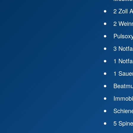
2 Zoll 
2 Wein
Pulsox
3 Notf
1 Notfa
1 Sauer
Beatmu
Immobi
Schien
5 Spin