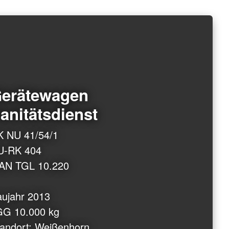
erätewagen
anitätsdienst
K NU 41/54/1
U-RK 404
AN TGL 10.220
ujahr 2013
GG 10.000 kg
andort: Weißenhorn