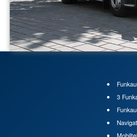
Funkaus
3 Funka
Funkau
Naviga
Mobilte