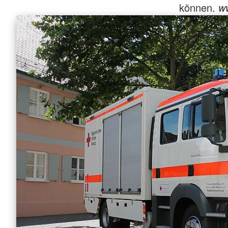
können.
ww