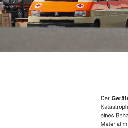
Motorrad (KRAD)
All-Terrain-Vehicle (
Historische Fahrzeu
Der
Gerät
Katastroph
eines Beha
Material mi