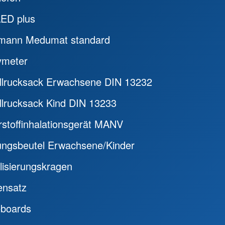
AED plus
mann Medumat standard
ymeter
allrucksack Erwachsene DIN 13232
llrucksack Kind DIN 13233
stoffinhalationsgerät MANV
ngsbeutel Erwachsene/Kinder
lisierungskragen
ensatz
eboards