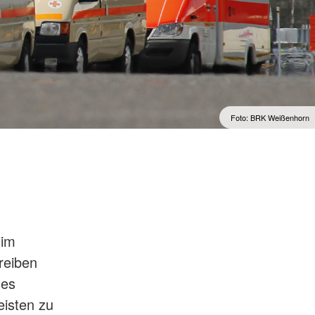
Foto: BRK Weißenhorn
 im
reiben
hes
eisten zu