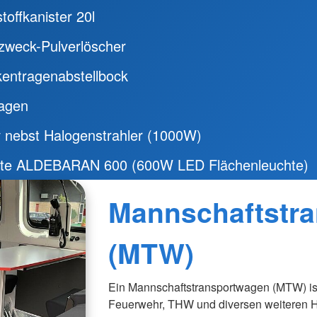
stoffkanister 20l
zweck-Pulverlöscher
kentragenabstellbock
ragen
v nebst Halogenstrahler (1000W)
lite ALDEBARAN 600 (600W LED Flächenleuchte)
Mannschaftstr
(MTW)
Ein Mannschaftstransportwagen (MTW) ist
Feuerwehr, THW und diversen weiteren Hi