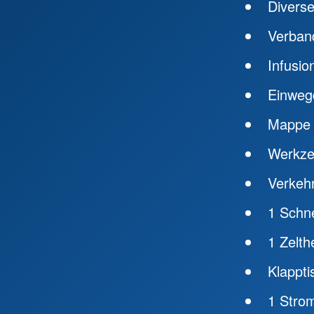
Divers
Verban
Infusio
Einweg
Mappe
Werkze
Verkeh
1 Schne
1 Zelth
Klappti
1 Stro