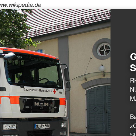
w.wikipedia.de
G
S
R
N
M
Ba
z
St