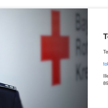
T
Te
to
Il
8