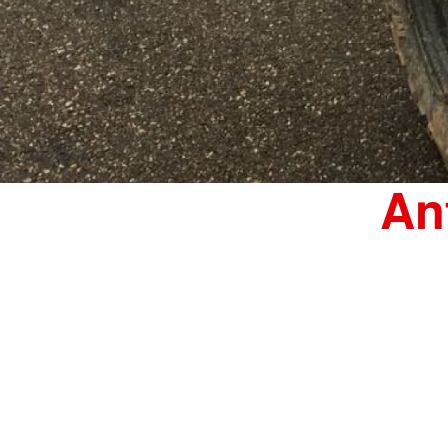
Motorrad (KRAD)
All-Terrain-Vehicle (
Historische Fahrzeu
An