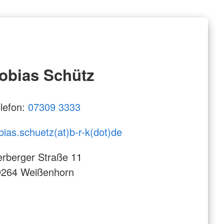
obias Schütz
lefon:
07309 3333
bias.schuetz(at)b-r-k(dot)de
lerberger Straße 11
9264 Weißenhorn