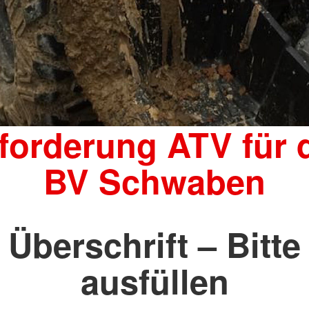
ATV)
ge
forderung ATV für 
BV Schwaben
Überschrift – Bitte
ausfüllen