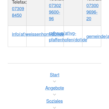
Telefax:
07302
07300
07309
9600-
9696-
8450
96
20
rathaus(at)vg-
info(at)weissenhorn(dot)de
gemeinde(a
pfaffenhofen(dot)de
Start
Angebote
Soziales