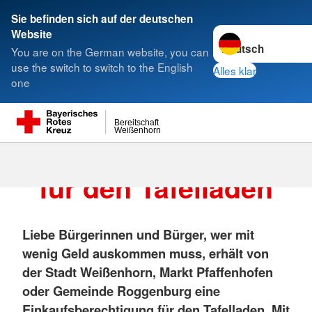
Sie befinden sich auf der deutschen
Sprache wechseln z
Website
Suche
You are on the German website, you can
use the switch to switch to the English
Alles klar
one
Bereitschaft
Weißenhorn
Einkaufsberechtigung
für den Tafelladen
Liebe Bürgerinnen und Bürger,
wer mit
wenig Geld auskommen muss, erhält von
der Stadt Weißenhorn, Markt Pfaffenhofen
oder Gemeinde Roggenburg eine
Einkaufsberechtigung für den Tafelladen. Mit